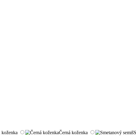
á koženka
Černá koženka
S