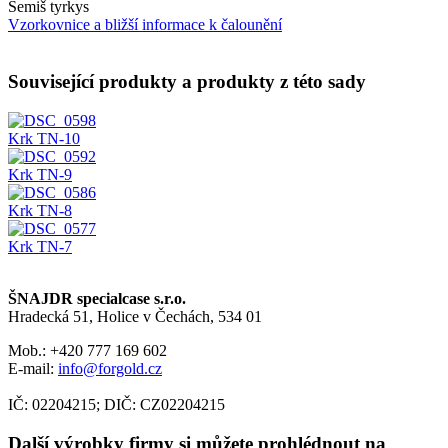
Semiš tyrkys
Vzorkovnice a bližší informace k čalounění
Související produkty a produkty z této sady
Krk TN-10
Krk TN-9
Krk TN-8
Krk TN-7
ŠNAJDR specialcase s.r.o.
Hradecká 51, Holice v Čechách, 534 01
Mob.: +420 777 169 602
E-mail:
info@forgold.cz
IČ: 02204215; DIČ: CZ02204215
Další výrobky firmy si můžete prohlédnout na