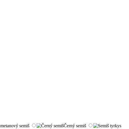
metanový semiš
Černý semiš