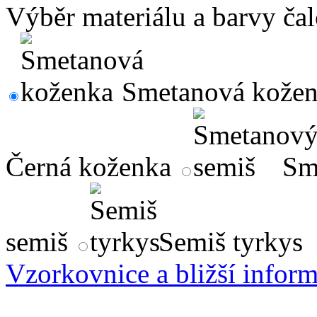
Výběr materiálu a barvy ča
Smetanová kože
Černá koženka
Sm
semiš
Semiš tyrkys
Vzorkovnice a bližší infor