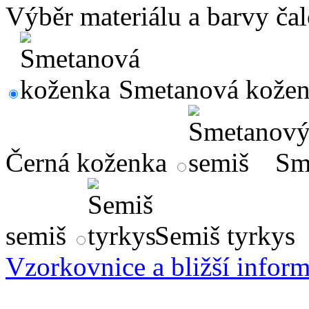
Výběr materiálu a barvy ča
Smetanová kože
Černá koženka
Sm
semiš
Semiš tyrkys
Vzorkovnice a bližší infor