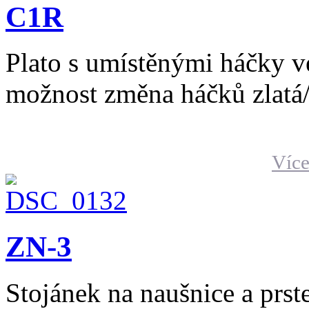
C1R
Plato s umístěnými háčky v
možnost změna háčků zlatá/
Více
ZN-3
Stojánek na naušnice a prst