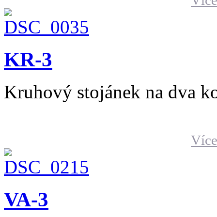
Více
KR-3
Kruhový stojánek na dva k
Více
VA-3