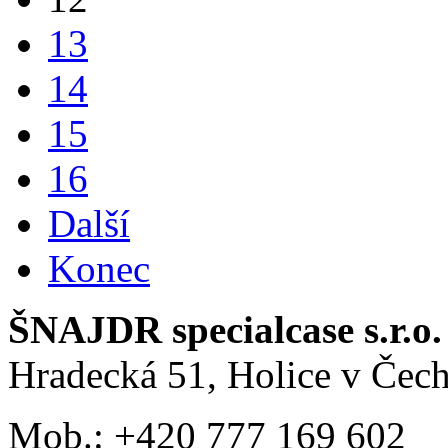
13
14
15
16
Další
Konec
ŠNAJDR specialcase s.r.o.
Hradecká 51, Holice v Čec
Mob.: +420 777 169 602