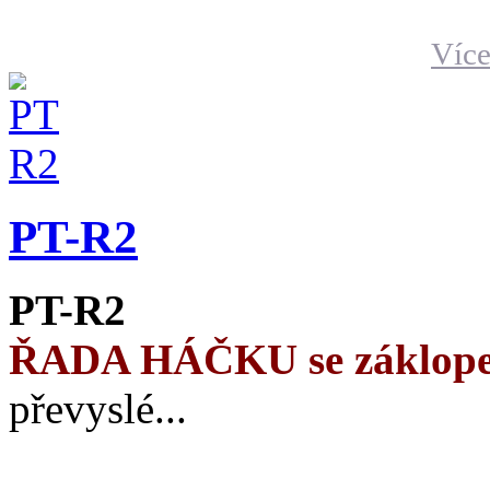
Více
PT-R2
PT-R2
ŘADA HÁČKU se záklop
převyslé...