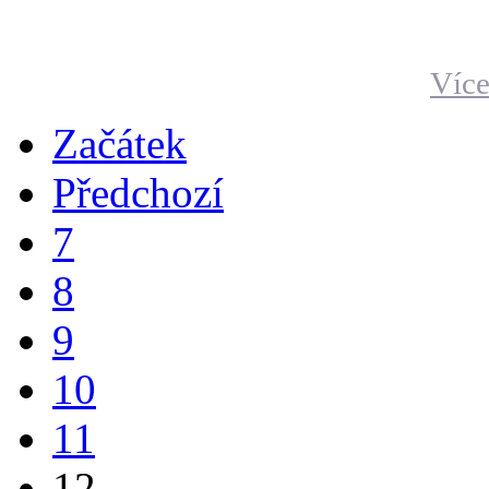
Více
Začátek
Předchozí
7
8
9
10
11
12