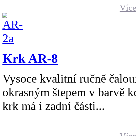
Více
Krk AR-8
Vysoce kvalitní ručně čalo
okrasným štepem v barvě ko
krk má i zadní části...