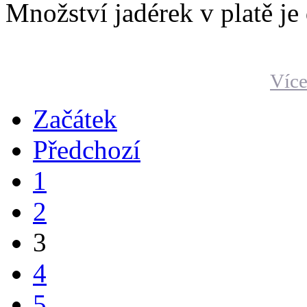
Množství jadérek v platě je
Více
Začátek
Předchozí
1
2
3
4
5