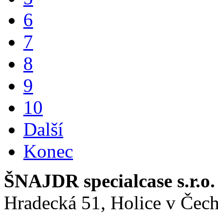
6
7
8
9
10
Další
Konec
ŠNAJDR specialcase s.r.o.
Hradecká 51, Holice v Čec