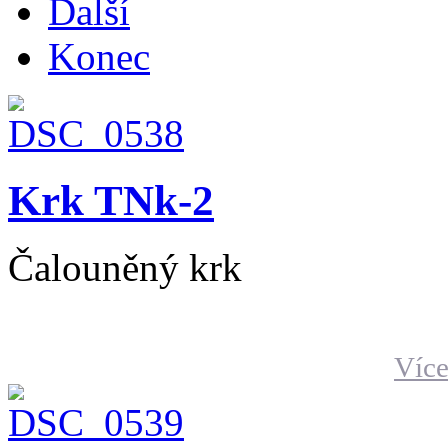
Další
Konec
Krk TNk-2
Čalouněný krk
Více