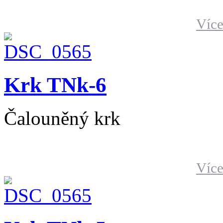
Více
Krk TNk-6
Čalouněný krk
Více