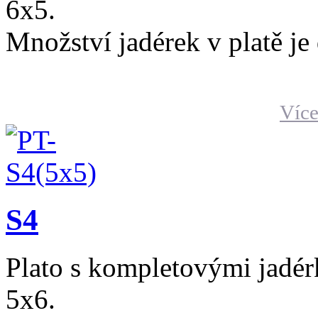
6x5.
Množství jadérek v platě je
Více
S4
Plato s kompletovými jadér
5x6.