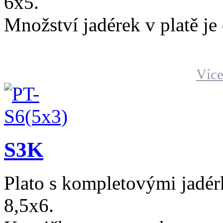
6x5.
Množství jadérek v platě je
Více
S3K
Plato s kompletovými jadér
8,5x6.